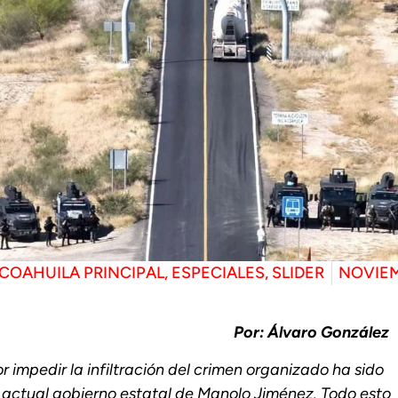
COAHUILA PRINCIPAL
,
ESPECIALES
,
SLIDER
NOVIEM
Por: Álvaro González
impedir la infiltración del crimen organizado ha sido
 actual gobierno estatal de Manolo Jiménez. Todo esto