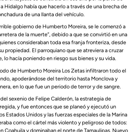
s a Hidalgo había que hacerlo a través de una brecha de
onchadura de una llanta del vehículo.
terrible gobierno de Humberto Moreira, se le comenzó a
arretera de la muerte”, debido a que se convirtió en una
 quienes consideraban toda esa franja fronteriza, desde
 propiedad. El parroquiano que se atreviera a cruzar
, lo hacía poniendo en riesgo sus bienes y su vida.
riodo de Humberto Moreira Los Zetas infiltraron todo el
ando, apoderándose del territorio hasta Monclova y
nera, en lo que fue un periodo de terror y de sangre.
 del sexenio de Felipe Calderón, la estrategia de
rregida, y fue entonces que se planeó y ejecutó un
os Estados Unidos y las fuerzas especiales de la Marina
raba como el cártel más violento y peligroso de todos:
en Coahuila y dominaban el norte de Tamaulipas, Nuevo