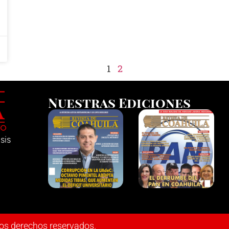
1
2
Nuestras Ediciones
sis
los derechos reservados.