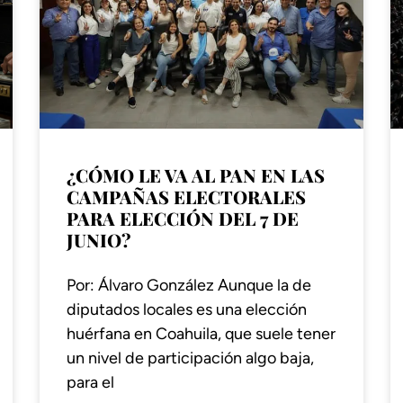
¿CÓMO LE VA AL PAN EN LAS
CAMPAÑAS ELECTORALES
PARA ELECCIÓN DEL 7 DE
JUNIO?
Por: Álvaro González Aunque la de
diputados locales es una elección
huérfana en Coahuila, que suele tener
un nivel de participación algo baja,
para el