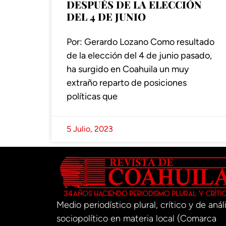
DESPUÉS DE LA ELECCIÓN
DEL 4 DE JUNIO
Por: Gerardo Lozano Como resultado
de la elección del 4 de junio pasado,
ha surgido en Coahuila un muy
extraño reparto de posiciones
políticas que
5 Julio, 2023
Medio periodístico plural, crítico y de análi
sociopolítico en materia local (Comarca