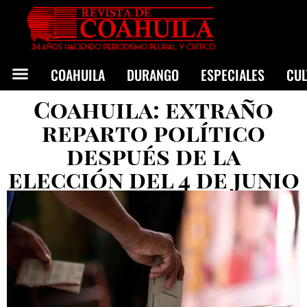
COAHUILA
DURANGO
ESPECIALES
CU
Coahuila: extraño
reparto político
después de la
elección del 4 de junio