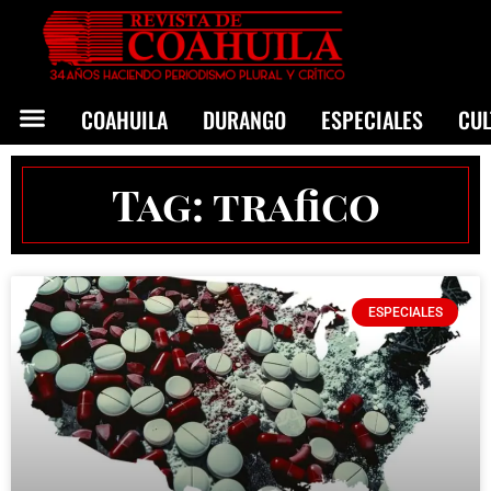
COAHUILA
DURANGO
ESPECIALES
CU
Tag: trafico
ESPECIALES