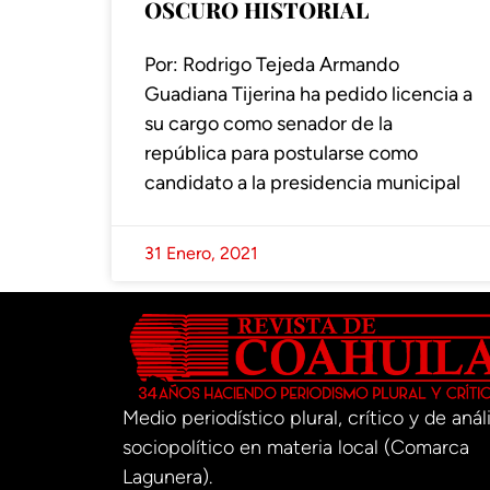
OSCURO HISTORIAL
Por: Rodrigo Tejeda Armando
Guadiana Tijerina ha pedido licencia a
su cargo como senador de la
república para postularse como
candidato a la presidencia municipal
31 Enero, 2021
Medio periodístico plural, crítico y de análi
sociopolítico en materia local (Comarca
Lagunera).