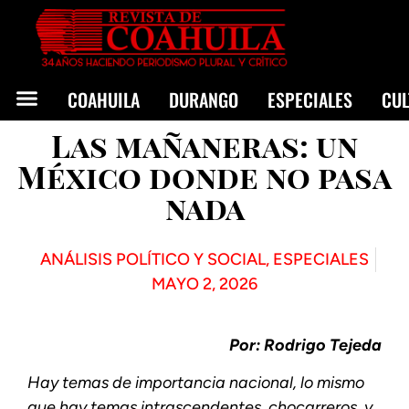
COAHUILA
DURANGO
ESPECIALES
CU
Las mañaneras: un
México donde no pasa
nada
ANÁLISIS POLÍTICO Y SOCIAL
,
ESPECIALES
MAYO 2, 2026
Por: Rodrigo Tejeda
Hay temas de importancia nacional, lo mismo
que hay temas intrascendentes, chocarreros, y