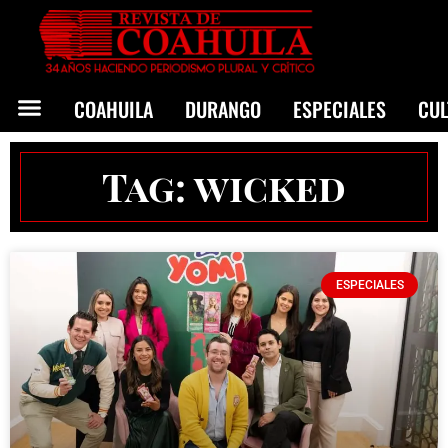
COAHUILA
DURANGO
ESPECIALES
CU
Tag: wicked
ESPECIALES