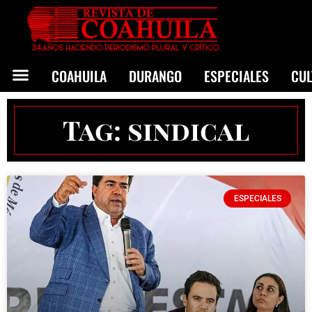
COAHUILA
DURANGO
ESPECIALES
CU
Tag: sindical
ESPECIALES