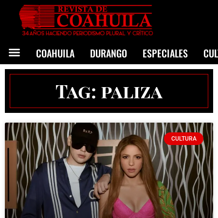
COAHUILA
DURANGO
ESPECIALES
CU
Tag: paliza
CULTURA