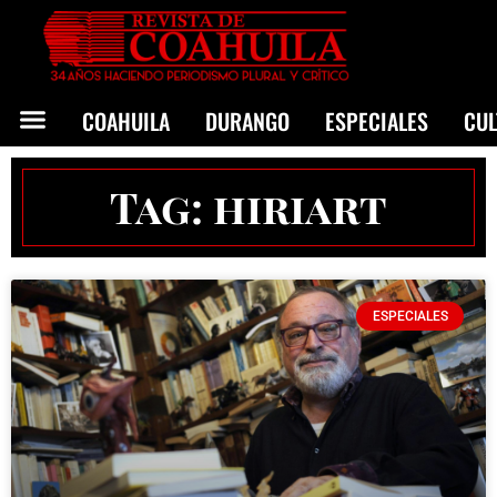
COAHUILA
DURANGO
ESPECIALES
CU
Tag: hiriart
ESPECIALES