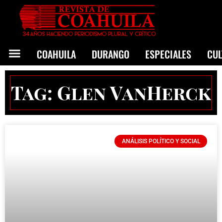
COAHUILA
DURANGO
ESPECIALES
CU
Tag: Glen VanHerck
ANÁLISIS POLÍTICO Y SOCIAL