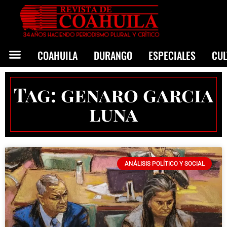
COAHUILA
DURANGO
ESPECIALES
CU
Tag: genaro garcia
luna
ANÁLISIS POLÍTICO Y SOCIAL