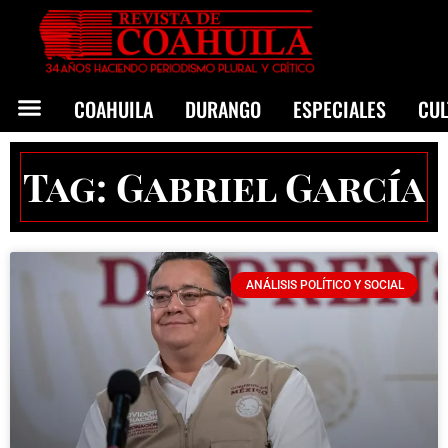
COAHUILA
DURANGO
ESPECIALES
CU
Tag: Gabriel García
ANÁLISIS POLÍTICO Y SOCIAL