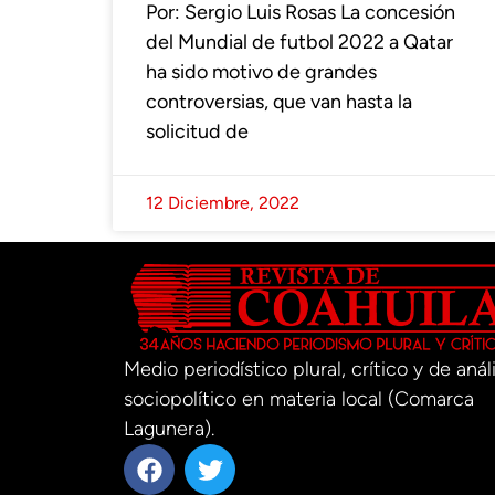
Por: Sergio Luis Rosas La concesión
del Mundial de futbol 2022 a Qatar
ha sido motivo de grandes
controversias, que van hasta la
solicitud de
12 Diciembre, 2022
Medio periodístico plural, crítico y de análi
sociopolítico en materia local (Comarca
Lagunera).