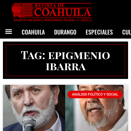
COAHUILA
DURANGO
ESPECIALES
CU
Tag: epigmenio
ibarra
ANÁLISIS POLÍTICO Y SOCIAL