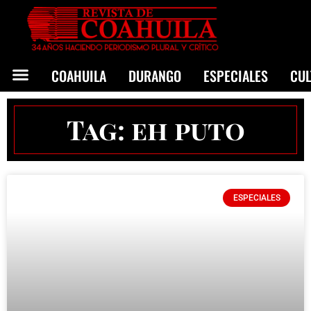
COAHUILA
DURANGO
ESPECIALES
CU
Tag: eh puto
ESPECIALES