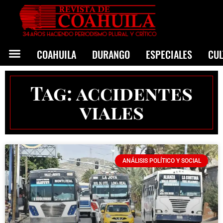
COAHUILA
DURANGO
ESPECIALES
CU
Tag: accidentes
viales
ANÁLISIS POLÍTICO Y SOCIAL