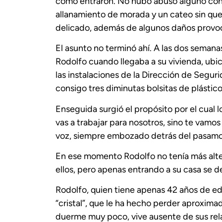
como entraron. No hubo abuso alguno contra
allanamiento de morada y un cateo sin que 
delicado, además de algunos daños provoca
El asunto no terminó ahí. A las dos seman
Rodolfo cuando llegaba a su vivienda, ubi
las instalaciones de la Dirección de Seguri
consigo tres diminutas bolsitas de plástico
Enseguida surgió el propósito por el cual 
vas a trabajar para nosotros, sino te vamos a
voz, siempre embozado detrás del pasamo
En ese momento Rodolfo no tenía más alte
ellos, pero apenas entrando a su casa se de
Rodolfo, quien tiene apenas 42 años de ed
“cristal”, que le ha hecho perder aproxim
duerme muy poco, vive ausente de sus relac