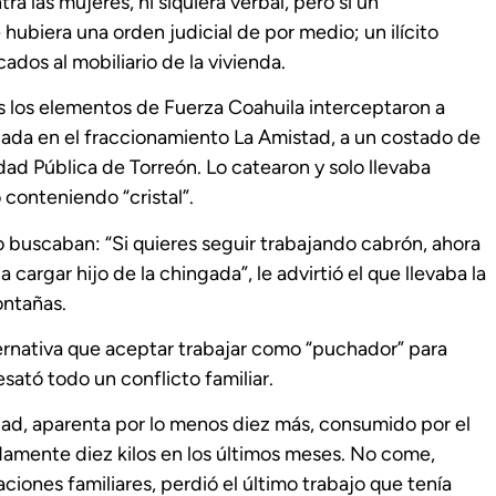
 las mujeres, ni siquiera verbal, pero sí un
hubiera una orden judicial de por medio; un ilícito
dos al mobiliario de la vivienda.
as los elementos de Fuerza Coahuila interceptaron a
cada en el fraccionamiento La Amistad, a un costado de
dad Pública de Torreón. Lo catearon y solo llevaba
 conteniendo “cristal”.
lo buscaban: “Si quieres seguir trabajando cabrón, ahora
 cargar hijo de la chingada”, le advirtió el que llevaba la
ntañas.
rnativa que aceptar trabajar como “puchador” para
sató todo un conflicto familiar.
ad, aparenta por lo menos diez más, consumido por el
adamente diez kilos en los últimos meses. No come,
iones familiares, perdió el último trabajo que tenía