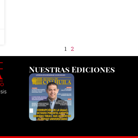
1
2
Nuestras Ediciones
sis