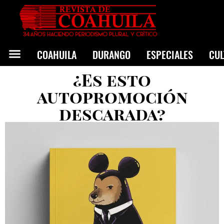
COAHUILA
DURANGO
ESPECIALES
CU
¿Es esto
autopromoción
descarada?