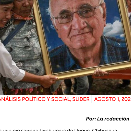
ANÁLISIS POLÍTICO Y SOCIAL
,
SLIDER
AGOSTO 1, 202
Por: La redacción
municipio serrano tarahumara de Urique, Chihuahua,