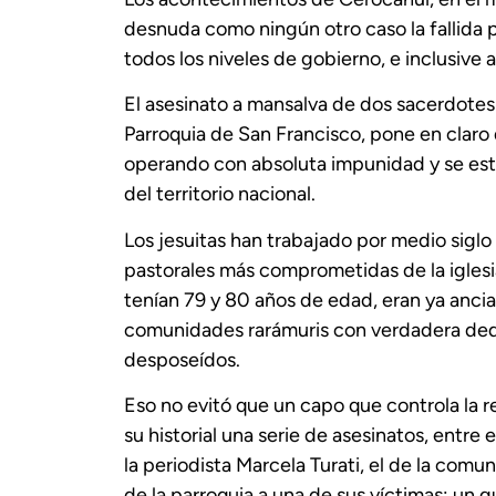
desnuda como ningún otro caso la fallida p
todos los niveles de gobierno, e inclusive 
El asesinato a mansalva de dos sacerdotes je
Parroquia de San Francisco, pone en claro
operando con absoluta impunidad y se es
del territorio nacional.
Los jesuitas han trabajado por medio siglo 
pastorales más comprometidas de la iglesi
tenían 79 y 80 años de edad, eran ya anci
comunidades rarámuris con verdadera dedic
desposeídos.
Eso no evitó que un capo que controla la r
su historial una serie de asesinatos, entre
la periodista Marcela Turati, el de la comun
de la parroquia a una de sus víctimas: un 