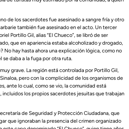
 uno de los sacerdotes fue asesinado a sangre fría y otro
barbarie también fue asesinado en el acto. Un tercer
el Portillo Gil, alias “El Chueco”, se libró de ser
o, que en apariencia estaba alcoholizado y drogado,
ué? No hay hasta ahora una explicación lógica, como no
l se daba a la fuga por otra ruta.
muy grave. La región está controlada por Portillo Gil,
 Sinaloa, pero con la complicidad de los organismos de
es, ante lo cual, como se vio, la comunidad está
, incluidos los propios sacerdotes jesuitas que trabajan
la Secretaría de Seguridad y Protección Ciudadana, que
egar que ignoraban la presencia del crimen organizado
 de este capo denominado “El Chueco”, quien tiene años