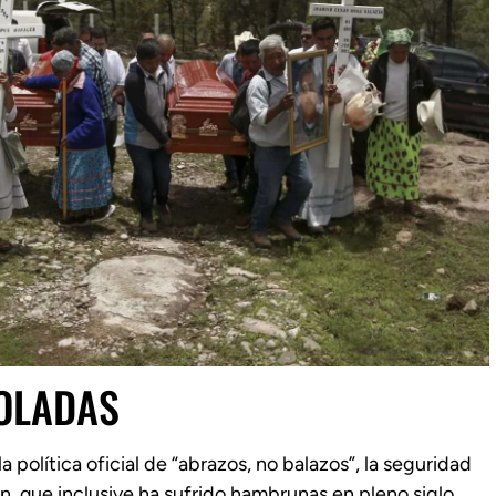
OLADAS
a política oficial de “abrazos, no balazos”, la seguridad
n, que inclusive ha sufrido hambrunas en pleno siglo