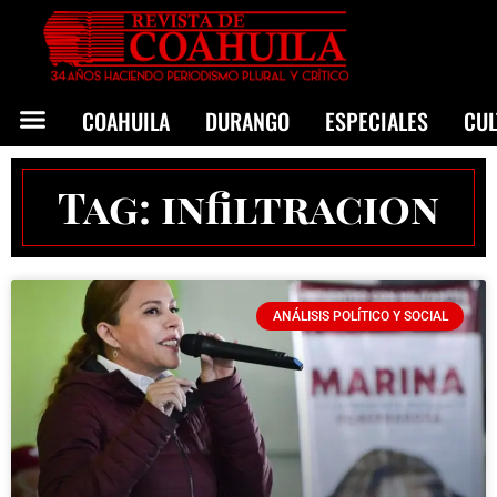
COAHUILA
DURANGO
ESPECIALES
CU
Tag: infiltracion
ANÁLISIS POLÍTICO Y SOCIAL