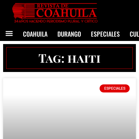
COAHUILA
DURANGO
ESPECIALES
CU
Tag: haiti
ESPECIALES