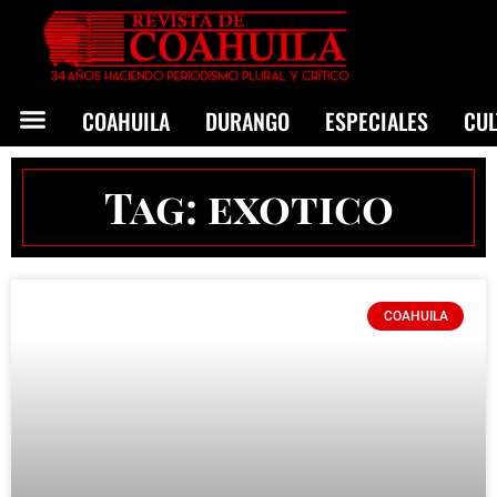
COAHUILA
DURANGO
ESPECIALES
CU
Tag: exotico
COAHUILA