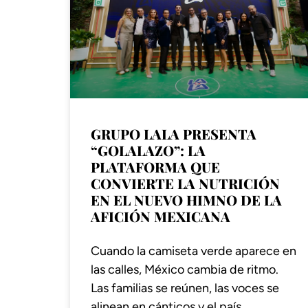
GRUPO LALA PRESENTA
“GOLALAZO”: LA
PLATAFORMA QUE
CONVIERTE LA NUTRICIÓN
EN EL NUEVO HIMNO DE LA
AFICIÓN MEXICANA
Cuando la camiseta verde aparece en
las calles, México cambia de ritmo.
Las familias se reúnen, las voces se
alinean en cánticos y el país