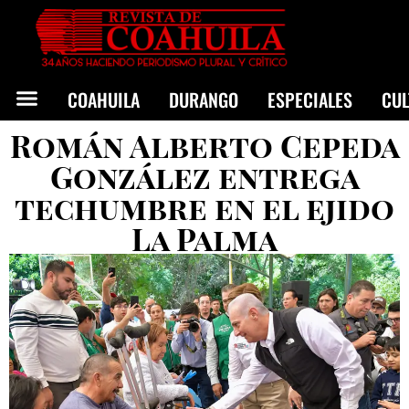
COAHUILA
DURANGO
ESPECIALES
CU
Román Alberto Cepeda
González entrega
techumbre en el ejido
La Palma