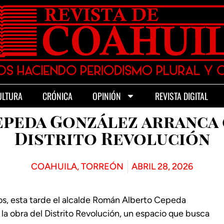
ULTURA
CRÓNICA
OPINIÓN
REVISTA DIGITAL
peda González arranca
Distrito Revolución
COAHUILA
,
TORREÓN
ABRIL 28, 2026
os, esta tarde el alcalde Román Alberto Cepeda
la obra del Distrito Revolución, un espacio que busca