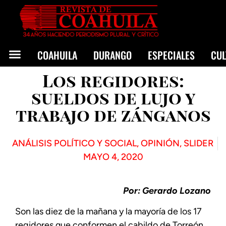
COAHUILA
DURANGO
ESPECIALES
CU
Los regidores:
sueldos de lujo y
trabajo de zánganos
ANÁLISIS POLÍTICO Y SOCIAL
,
OPINIÓN
,
SLIDER
MAYO 4, 2020
Por: Gerardo Lozano
Son las diez de la mañana y la mayoría de los 17
regidores que conformen el cabildo de Torreón