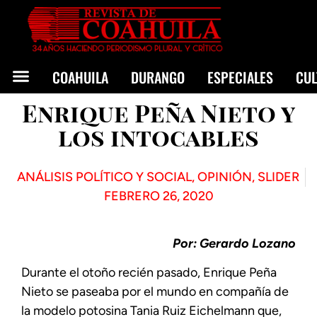
COAHUILA
DURANGO
ESPECIALES
CU
Enrique Peña Nieto y
los intocables
ANÁLISIS POLÍTICO Y SOCIAL
,
OPINIÓN
,
SLIDER
FEBRERO 26, 2020
Por: Gerardo Lozano
Durante el otoño recién pasado, Enrique Peña
Nieto se paseaba por el mundo en compañía de
la modelo potosina Tania Ruiz Eichelmann que,