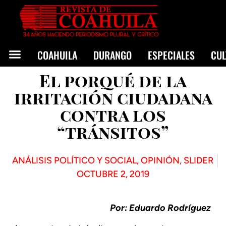
COAHUILA
DURANGO
ESPECIALES
CU
El porqué de la
irritación ciudadana
contra los
“tránsitos”
ANÁLISIS POLÍTICO Y SOCIAL
,
OPINIÓN
,
SLIDER
OCTUBRE 2, 2019
Por: Eduardo Rodríguez