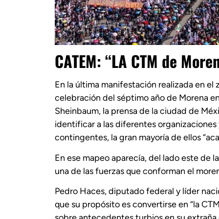
CATEM: “LA CTM de More
En la última manifestación realizada en el
celebración del séptimo año de Morena en 
Sheinbaum, la prensa de la ciudad de Méxi
identificar a las diferentes organizacione
contingentes, la gran mayoría de ellos “aca
En ese mapeo aparecía, del lado este de 
una de las fuerzas que conforman el more
Pedro Haces, diputado federal y líder nac
que su propósito es convertirse en “la CT
sobre antecedentes turbios en su extraña ca