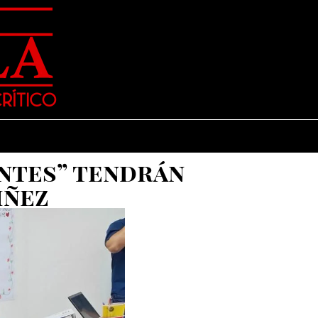
antes” tendrán
iñez