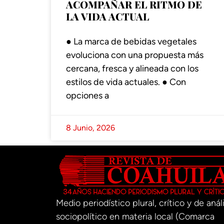
ACOMPAÑAR EL RITMO DE
LA VIDA ACTUAL
● La marca de bebidas vegetales
evoluciona con una propuesta más
cercana, fresca y alineada con los
estilos de vida actuales. ● Con
opciones a
8 Junio, 2026
Medio periodístico plural, crítico y de análi
sociopolítico en materia local (Comarca