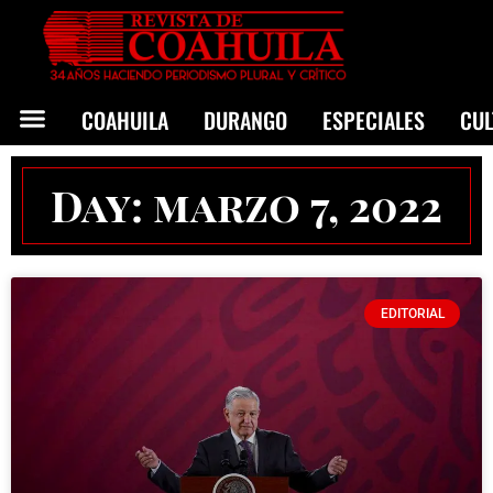
COAHUILA
DURANGO
ESPECIALES
CU
Day: marzo 7, 2022
EDITORIAL