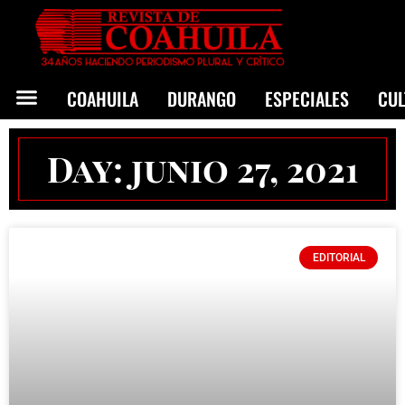
COAHUILA
DURANGO
ESPECIALES
CU
Day: junio 27, 2021
EDITORIAL